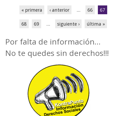
Páginas
« primera
‹ anterior
…
66
67
68
69
…
siguiente ›
última »
Por falta de información…
No te quedes sin derechos!!!