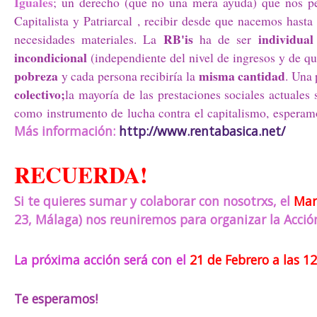
Iguales
; un derecho (que no una mera ayuda) que nos pe
Capitalista y Patriarcal , recibir desde que nacemos has
RB'is
individua
necesidades materiales. La
ha de ser
incondicional
(independiente del nivel de ingresos y de q
pobreza
misma cantidad
y cada persona recibiría la
. Una 
colectivo;
la mayoría de las prestaciones sociales actuales 
como instrumento de lucha contra el capitalismo, esperamo
Más información:
http://www.rentabasica.net/
RECUERDA!
Si te quieres sumar y colaborar con nosotrxs, el
Mar
23, Málaga) nos reuniremos para organizar la Acción
La próxima acción será con
el
21 de Febrero a las 1
Bueno, y ahora a qué esperas para participar???
Te esperamos!