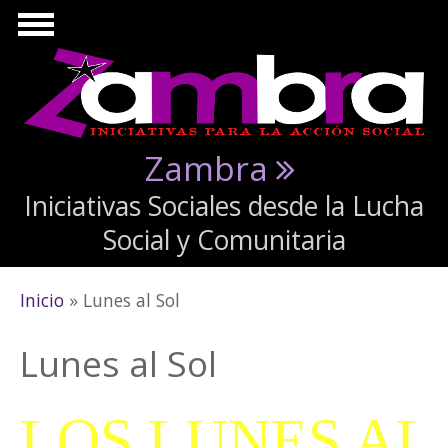
Pasar al contenido principal
Zambra
Iniciativas Sociales desde la Lucha
Social y Comunitaria
Se encuentra usted aquí
Inicio
» Lunes al Sol
Lunes al Sol
LOS LUNES AL