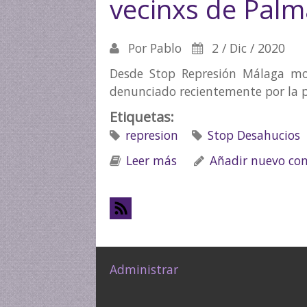
vecinxs de Palm
Por
Pablo
2 / Dic / 2020
Desde Stop Represión Málaga mo
denunciado recientemente por la pol
Etiquetas:
represion
Stop Desahucios
Leer más
sobre Comunicado de A
Añadir nuevo co
Administrar