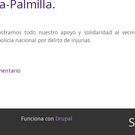
a-Palmilla.
stramos todo nuestro apoyo y solidaridad al vecin
icía nacional por delito de injurias.
poyo de Stop Represión Málaga a las vecinxs de Palma
mentario
S
Funciona con
Drupal