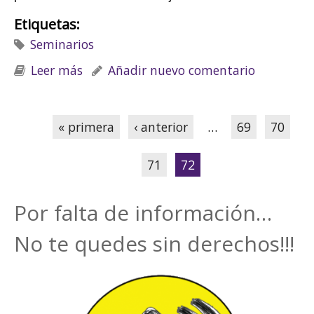
Etiquetas:
Seminarios
Leer más
sobre Seminario: Desarrollo social en el
Añadir nuevo comentario
ámbito sociocomunitario
Páginas
« primera
‹ anterior
…
69
70
71
72
Por falta de información…
No te quedes sin derechos!!!