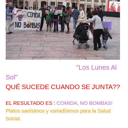
ACCIONES DE KALLE:
"Los Lunes Al
Sol"
QUÉ SUCEDE CUANDO SE JUNTA??
Gente inquieta
EL RESULTADO ES :
COMIDA, NO BOMBAS!
Platos sanísimos y variadísimos para la Salud
Social.