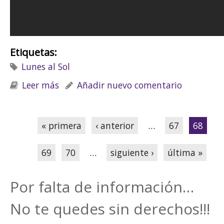
Etiquetas:
Lunes al Sol
Leer más
sobre LOS LUNES AL SOL: "Mercado de
Añadir nuevo comentario
Esclavos"
Páginas
« primera
‹ anterior
…
67
68
69
70
…
siguiente ›
última »
Por falta de información…
No te quedes sin derechos!!!