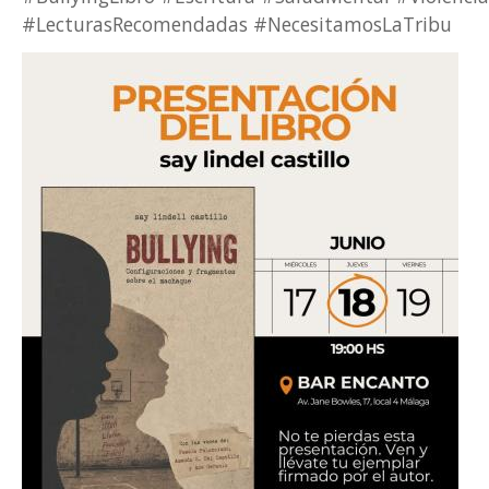
#LecturasRecomendadas #NecesitamosLaTribu