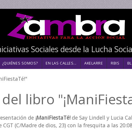
niciativas Sociales desde la Lucha Soci
¿QUIÉNES SOMOS?
EN LAS CALLES...
AKELARRE
RBIS
BL
ted aquí
niFiestaTé!"
del libro "¡ManiFiest
resentación de
¡ManiFiestaTé!
de Say Lindell y Lucia C
de CGT (C/Madre de dios, 23) con la fresquita a las 20:0