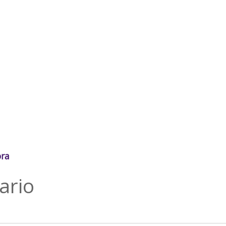
ora
ario