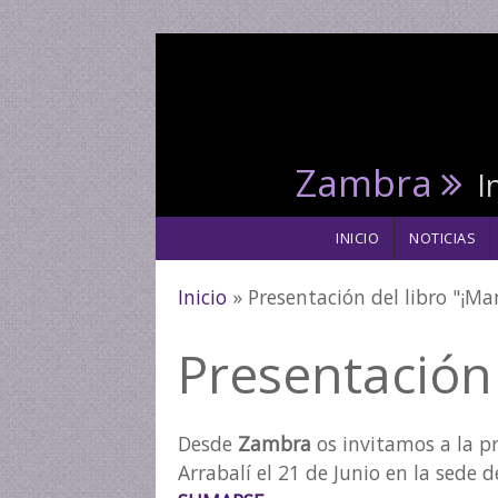
Pasar al contenido principal
Zambra
I
INICIO
NOTICIAS
Se encuentra us
Inicio
» Presentación del libro "¡Ma
Presentación 
Desde
Zambra
os invitamos a la p
Arrabalí el 21 de Junio en la sede 