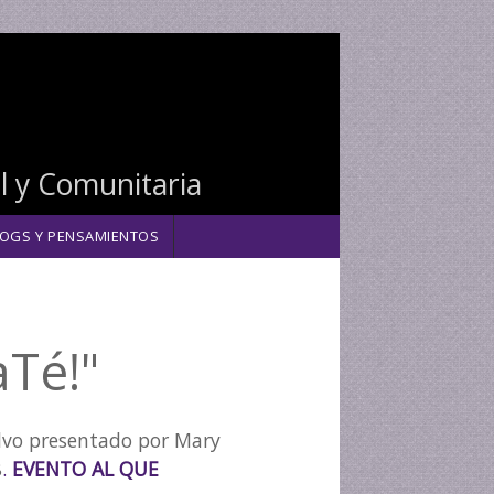
al y Comunitaria
OGS Y PENSAMIENTOS
aTé!"
alvo presentado por Mary
8
.
EVENTO AL QUE