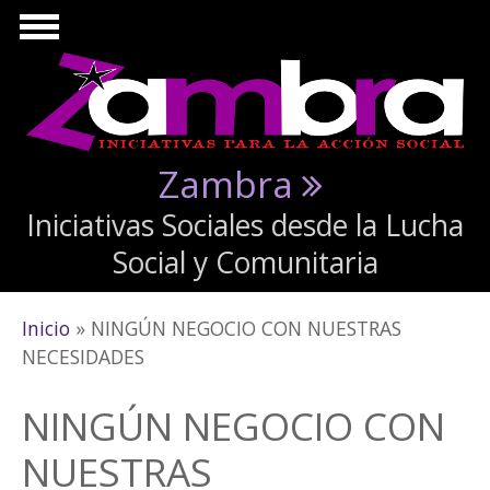
Pasar al contenido principal
Zambra
Iniciativas Sociales desde la Lucha
Social y Comunitaria
Se encuentra usted aquí
Inicio
» NINGÚN NEGOCIO CON NUESTRAS
NECESIDADES
NINGÚN NEGOCIO CON
NUESTRAS