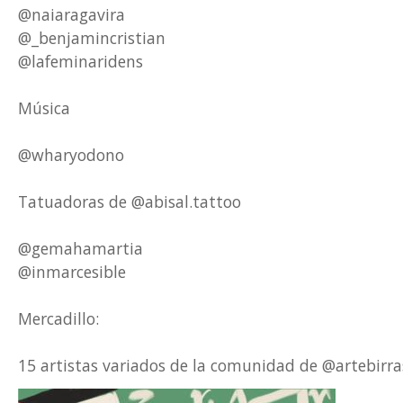
@naiaragavira
@_benjamincristian
@lafeminaridens
Música
@wharyodono
Tatuadoras de @abisal.tattoo
@gemahamartia
@inmarcesible
Mercadillo:
15 artistas variados de la comunidad de @artebir