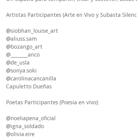
Artistas Participantes (Arte en Vivo y Subasta Silenc
@siobhan_louise_art
@aliuss.sam
@bozango_art
@_______anco
@de_usla
@sonya.soki
@carolinacancanilla
Capuletto Dueñas
Poetas Participantes (Poesia en vivo):
@noeliapena_oficial
@igna_soldado
@olivia.eire